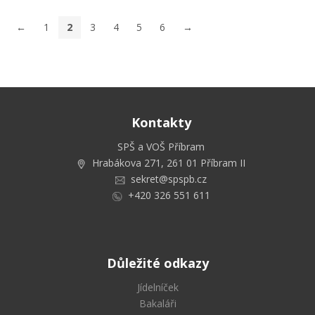
←
1
2
3
4
5
6
→
Kontakty
SPŠ a VOŠ Příbram
Hrabákova 271, 261 01 Příbram II
sekret@spspb.cz
+420 326 551 611
Důležité odkazy
Jídelníček
Bakaláři