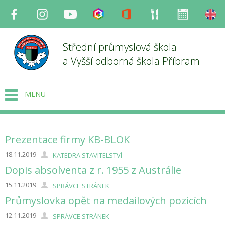
Facebook
Instagram
Youtube
Bakaláři
Office
Strava
Organizace
en
Střední průmyslová škola
a Vyšší odborná škola Příbram
MENU
Prezentace firmy KB-BLOK
18.11.2019
KATEDRA STAVITELSTVÍ
Dopis absolventa z r. 1955 z Austrálie
15.11.2019
SPRÁVCE STRÁNEK
Průmyslovka opět na medailových pozicích
12.11.2019
SPRÁVCE STRÁNEK