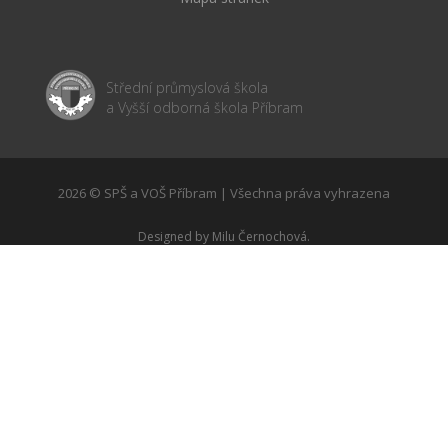
Střední průmyslová škola
a Vyšší odborná škola Příbram
2026 © SPŠ a VOŠ Příbram | Všechna práva vyhrazena
Designed by
Milu Černochová
.