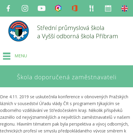
Facebook
Instagram
Youtube
Bakaláři
Office
Strava
Organizace
en
Střední průmyslová škola
a Vyšší odborná škola Příbram
MENU
Škola doporučená zaměstnavateli
Dne 4.11. 2019 se uskutečnila konference v obnovených Pražských
lázních v sousedství Úřadu vlády ČR s programem týkajícím se
odborného vzdělávání ve Středočeském kraji. Několik příspěvků
zaznělo od nejvýznamnějších a největších zaměstnavatelů v našem
regionu. Hlavním tématem pak byla perspektiva a vývoj odborných,
technických profesí ve smyslu předpokládaného vývoje směrem k