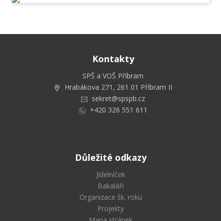
Kontakty
SPŠ a VOŠ Příbram
Hrabákova 271, 261 01 Příbram II
sekret@spspb.cz
+420 326 551 611
Důležité odkazy
Jídelníček
Bakaláři
Organizace šk. roku
Projekty
Mapa stránek