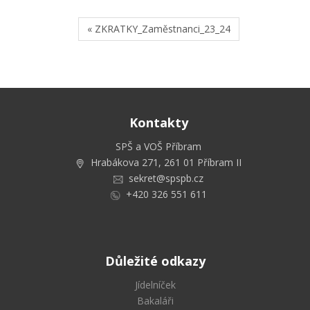
« ZKRATKY_Zaměstnanci_23_24
Kontakty
SPŠ a VOŠ Příbram
Hrabákova 271, 261 01 Příbram II
sekret@spspb.cz
+420 326 551 611
Důležité odkazy
Jídelníček
Bakaláři