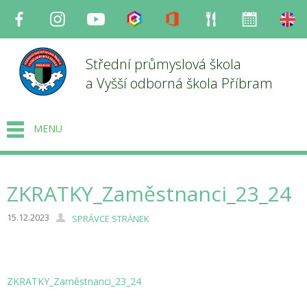
Facebook
Instagram
Youtube
Bakaláři
Office
Strava
Organizace
en
Střední průmyslová škola
a Vyšší odborná škola Příbram
MENU
ZKRATKY_Zaměstnanci_23_24
15.12.2023
SPRÁVCE STRÁNEK
ZKRATKY_Zaměstnanci_23_24