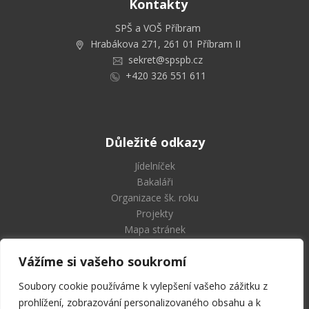
Kontakty
SPŠ a VOŠ Příbram
Hrabákova 271, 261 01 Příbram II
sekret@spspb.cz
+420 326 551 611
Důležité odkazy
Jídelníček
Bakaláři
Organizace šk. roku
Projekty
Mapa stránek
Vážíme si vašeho soukromí
Soubory cookie používáme k vylepšení vašeho zážitku z
Střední průmyslová škola
prohlížení, zobrazování personalizovaného obsahu a k
a Vyšší odborná škola Příbram