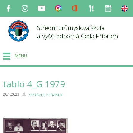
Facebook
Instagram
Youtube
Bakaláři
Office
Strava
Organizace
en
Střední průmyslová škola
a Vyšší odborná škola Příbram
MENU
tablo 4_G 1979
20.1.2023
SPRÁVCE STRÁNEK