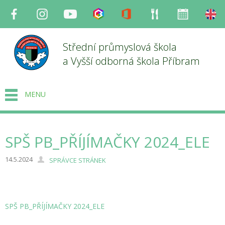
Facebook
Instagram
Youtube
Bakaláři
Office
Strava
Organizace
en
Střední průmyslová škola
a Vyšší odborná škola Příbram
MENU
SPŠ PB_PŘÍJÍMAČKY 2024_ELE
14.5.2024
SPRÁVCE STRÁNEK
SPŠ PB_PŘÍJÍMAČKY 2024_ELE