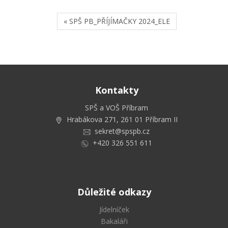
« SPŠ PB_PŘÍJÍMAČKY 2024_ELE
Kontakty
SPŠ a VOŠ Příbram
Hrabákova 271, 261 01 Příbram II
sekret@spspb.cz
+420 326 551 611
Důležité odkazy
Jídelníček
Bakaláři