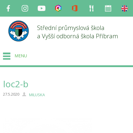
Facebook
Instagram
Youtube
Bakaláři
Office
Strava
Organizace
en
Střední průmyslová škola
a Vyšší odborná škola Příbram
MENU
loc2-b
27.5.2020
MILUSKA