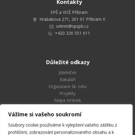
Kontakty
SPŠ a VOŠ Příbram
Hrabákova 271, 261 01 Příbram II
sekret@spspb.cz
+420 326 551 611
Důležité odkazy
Jídelníček
Bakaláři
Organizace šk. roku
Projekty
Mapa stránek
Vážíme si vašeho soukromí
Soubory cookie používáme k vylepšení vašeho zážitku z
Střední průmyslová škola
prohlížení, zobrazování personalizovaného obsahu a k
a Vyšší odborná škola Příbram