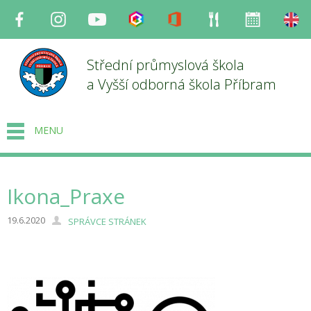
Facebook
Instagram
Youtube
Bakaláři
Office
Strava
Organizace
en
Střední průmyslová škola
a Vyšší odborná škola Příbram
MENU
Ikona_Praxe
19.6.2020
SPRÁVCE STRÁNEK