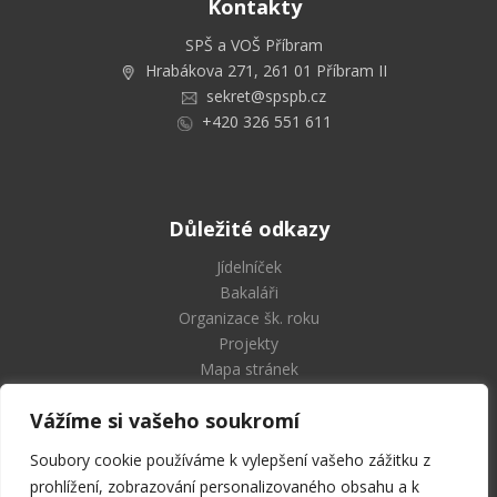
Kontakty
SPŠ a VOŠ Příbram
Hrabákova 271, 261 01 Příbram II
sekret@spspb.cz
+420 326 551 611
Důležité odkazy
Jídelníček
Bakaláři
Organizace šk. roku
Projekty
Mapa stránek
Vážíme si vašeho soukromí
Soubory cookie používáme k vylepšení vašeho zážitku z
Střední průmyslová škola
prohlížení, zobrazování personalizovaného obsahu a k
a Vyšší odborná škola Příbram