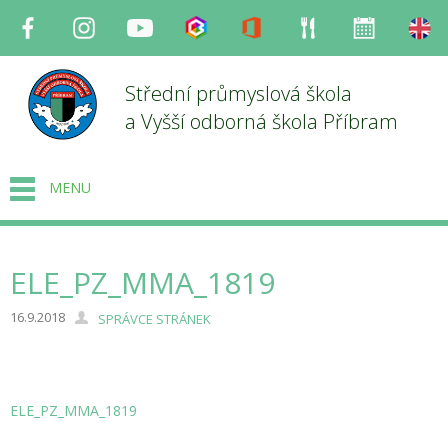
Facebook
Instagram
Youtube
Bakaláři
Office
Strava
Organizace
en
Střední průmyslová škola
a Vyšší odborná škola Příbram
MENU
ELE_PZ_MMA_1819
16.9.2018
SPRÁVCE STRÁNEK
ELE_PZ_MMA_1819