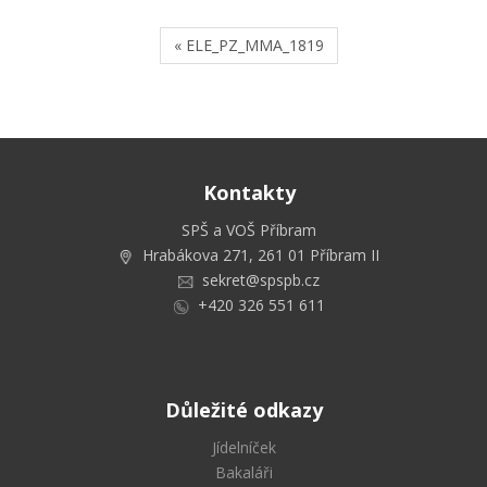
« ELE_PZ_MMA_1819
Kontakty
SPŠ a VOŠ Příbram
Hrabákova 271, 261 01 Příbram II
sekret@spspb.cz
+420 326 551 611
Důležité odkazy
Jídelníček
Bakaláři