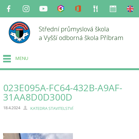
Facebook
Instagram
Youtube
Bakaláři
Office
Strava
Organizace
en
Střední průmyslová škola
a Vyšší odborná škola Příbram
MENU
023E095A-FC64-432B-A9AF-
31AA8D0D300D
18.4.2024
KATEDRA STAVITELSTVÍ