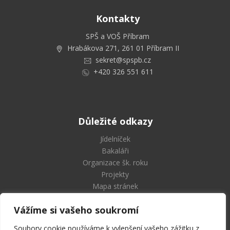
Kontakty
SPŠ a VOŠ Příbram
Hrabákova 271, 261 01 Příbram II
sekret@spspb.cz
+420 326 551 611
Důležité odkazy
Jídelníček
Bakaláři
Organizace šk. roku
Projekty
Mapa stránek
Vážíme si vašeho soukromí
Soubory cookie používáme k vylepšení vašeho zážitku z