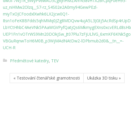
dwtx-7WJ1R_6WyPv6wAO5Lg6jhHMZAm438vH1X26rCpqF0eH95-
uz_niHMw2Olzq__S7-rz_S4S02e2A0my94GewPEzl-
miyTxOJCFoodxlXwhk6LX2jcw0Q1-
8sn1oFeK8BFdds5qhMMq0JZg8MDQvw4ujA5L3JGtj5AcRdSp4rUpD
LbYCtHhbC4AeVNk5PAaWGVPyfQatjQs6MkmygEXns0xcvERLd8sHb
UEP1Fn1vOTrWS9Mn20DOkjSw_Jt07Plu7zFjULlVG_6xmKF6KNk5go
VBGuRqnwToH6M0B_p3WjMAdNAtDw2-lDPbmub2d0&__tn__=-
UCH-R
Předmětové katedry
,
TEV
« Testování čtenářské gramotnosti
Ukázka 3D tisku »