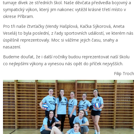
turnaje dívek ze středních škol. Naše děvčata předvedla bojovný a
sympatický výkon, který jim nakonec vytěžil krásné třetí místo v
okrese Příbram.
Pro tři naše čtvrťačky (Vendy Hašplová, Kačka Sýkorová, Aneta
Veselá) to byla poslední, z řady sportovních událostí, ve kterém nás
úspěšně reprezentovaly. Moc si vážíme jejich času, snahy a
nasazení.
Budeme doufat, že i další ročníky budou reprezentovat naší školu
co nejlepšími výkony a vynesou nás opět do příček nejvyšších.
Filip Troch