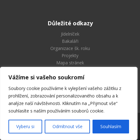
Důležité odkazy
Jídelníček
Bakaláři
Organizace šk. roku
Projekty
Mapa stránek
Vážíme si vašeho soukromí
Soubory cookie používáme k vylepšení vašeho zážitku z
Střední průmyslová škola
prohlížení, zobrazování personalizovaného obsahu a k
a Vyšší odborná škola Příbram
analýze naší návštěvnosti. Kliknutím na „Přijmout vše“
souhlasíte s naším používáním souborů cookie.
2026 © SPŠ a VOŠ Příbram | Všechna práva vyhrazena
Vyberu si
Odmítnout vše
Souhlasím
Designed by
Milu Černochová
.