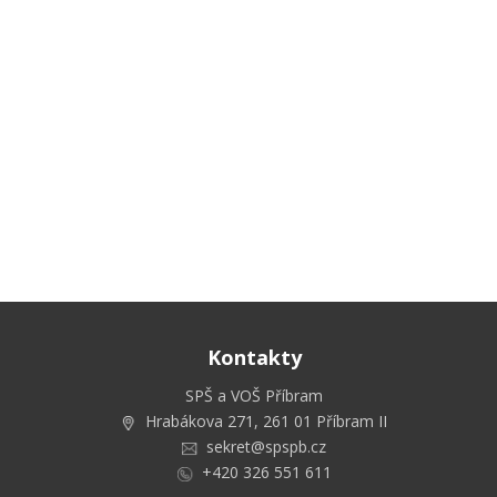
Kontakty
SPŠ a VOŠ Příbram
Hrabákova 271, 261 01 Příbram II
sekret@spspb.cz
+420 326 551 611