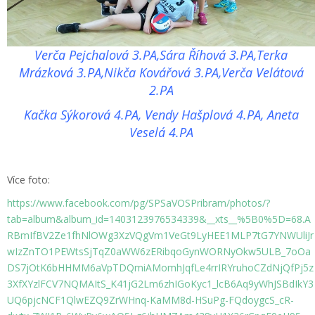
Verča Pejchalová 3.PA,Sára Říhová 3.PA,Terka
Mrázková 3.PA,Nikča Kovářová 3.PA,Verča Velátová
2.PA
Kačka Sýkorová 4.PA, Vendy Hašplová 4.PA, Aneta
Veselá 4.PA
Více foto:
https://www.facebook.com/pg/SPSaVOSPribram/photos/?
tab=album&album_id=1403123976534339&__xts__%5B0%5D=68.A
RBmIfBV2Ze1fhNlOWg3XzVQgVm1VeGt9LyHEE1MLP7tG7YNWUliJr
wIzZnTO1PEWtsSjTqZ0aWW6zERibqoGynWORNyOkw5ULB_7oOa
DS7jOtK6bHHMM6aVpTDQmiAMomhJqfLe4rrIRYruhoCZdNjQfPj5z
3XfXYzlFCV7NQMAItS_K41jG2Lm6zhIGoKyc1_lcB6Aq9yWhJSBdIkY3
UQ6pjcNCF1QlwEZQ9ZrWHnq-KaMM8d-HSuPg-FQdoygcS_cR-