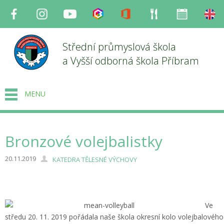
Facebook
Instagram
Youtube
Bakaláři
Office
Strava
Organizace
en
Střední průmyslová škola
a Vyšší odborná škola Příbram
MENU
Bronzové volejbalistky
20.11.2019
KATEDRA TĚLESNÉ VÝCHOVY
Ve
středu 20. 11. 2019 pořádala naše škola okresní kolo volejbalového