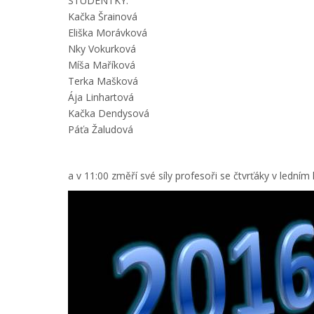
STUDENTKY:
Kačka Šrainová
Eliška Morávková
Nky Vokurková
Míša Maříková
Terka Mašková
Ája Linhartová
Kačka Dendysová
Páťa Žaludová
a v 11:00 změří své síly profesoři se čtvrťáky v ledním 