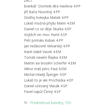
ŽÁCI:
brankář: Dominik díra Havlena 4.PP
Jiří Bača Novotný 4.PP
Ondřej hokejka Mašek 4.PP
Lukáš možná přijdu Mann 4.EM
Daniel co se děje Skurka 4.EP
Vojtěch nic moc Huml 4.SP
Petr pomalu Kuban 4.PP
Jan nešikovně Velvarský 4.PP
Karel slabě Vacek 4.EM
Tomáš newim Řepka 4.EM
Martin asi bruslim Scherfer 4.EM
Viktor máš péro Paul 4.EM
Michal mladý Šperger 4.EP
Lukáš to je ale Procházka 4.EP
Daniel učesaný Vlasák 4.SP
Pavel napůl Černý 4.SP
Předmětové katedry
,
TEV