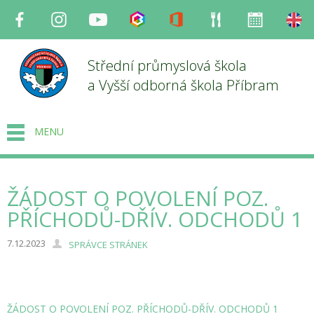
Facebook
Instagram
Youtube
Bakaláři
Office
Strava
Organizace
en
Střední průmyslová škola
a Vyšší odborná škola Příbram
MENU
ŽÁDOST O POVOLENÍ POZ.
PŘÍCHODŮ-DŘÍV. ODCHODŮ 1
7.12.2023
SPRÁVCE STRÁNEK
ŽÁDOST O POVOLENÍ POZ. PŘÍCHODŮ-DŘÍV. ODCHODŮ 1