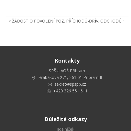
« ŽÁDOST O POVOLENÍ POZ. PŘÍCHODŮ-DŘÍV. ODCHODŮ 1
Kontakty
SPŠ a VOŠ Příbram
Hrabákova 271, 261 01 Příbram II
sekret@spspb.cz
+420 326 551 611
Důležité odkazy
Jídelníček