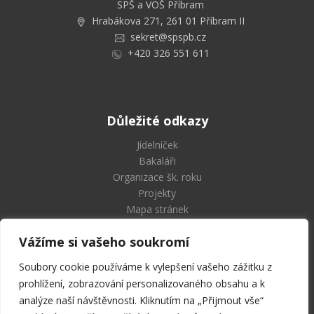
SPŠ a VOŠ Příbram
Hrabákova 271, 261 01 Příbram II
sekret@spspb.cz
+420 326 551 611
Důležité odkazy
Jídelníček
Bakaláři
Organizace šk. roku
Projekty
Mapa stránek
Vážíme si vašeho soukromí
Soubory cookie používáme k vylepšení vašeho zážitku z
Střední průmyslová škola
prohlížení, zobrazování personalizovaného obsahu a k
a Vyšší odborná škola Příbram
analýze naší návštěvnosti. Kliknutím na „Přijmout vše“