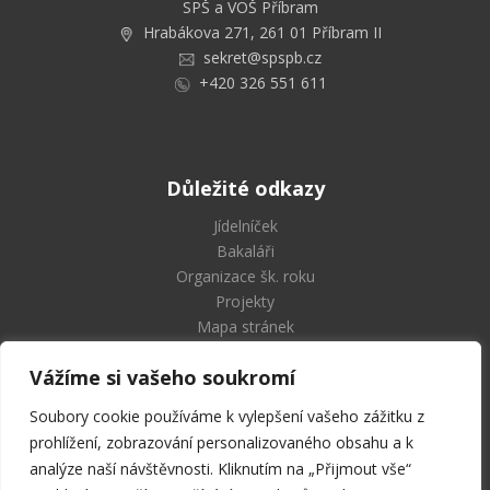
SPŠ a VOŠ Příbram
Hrabákova 271, 261 01 Příbram II
sekret@spspb.cz
+420 326 551 611
Důležité odkazy
Jídelníček
Bakaláři
Organizace šk. roku
Projekty
Mapa stránek
Vážíme si vašeho soukromí
Soubory cookie používáme k vylepšení vašeho zážitku z
Střední průmyslová škola
prohlížení, zobrazování personalizovaného obsahu a k
a Vyšší odborná škola Příbram
analýze naší návštěvnosti. Kliknutím na „Přijmout vše“