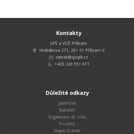
Kontakty
SPŠ a VOŠ Příbram
Hrabákova 271, 261 01 Příbram II
sekret@spspb.cz
+420 326 551 611
Důležité odkazy
Jídelníček
Bakaláři
Organizace šk. roku
Projekty
Mapa stránek