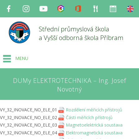
Facebook
Instagram
Youtube
Bakaláři
Office
Strava
Organizace
en
Střední průmyslová škola
a Vyšší odborná škola Příbram
MENU
DUMy ELEKTROTECHNIKA – Ing. Josef
Novotný
VY_32_INOVACE_NO_ELE_01
Rozdělení měřicích přístrojů
VY_32_INOVACE_NO_ELE_02
Části měřicích přístrojů
VY_32_INOVACE_NO_ELE_03
Magnetoelektrická soustava
VY_32_INOVACE_NO_ELE_04
Elektromagnetická soustava