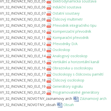
VY_32_INOVACE_NO_ELE_05
Elektrodynamická soustava
VY_32_INOVACE_NO_ELE_06
Indukční soustava
VY_32_INOVACE_NO_ELE_07
Ostatní soustavy
VY_32_INOVACE_NO_ELE_08
Číslicový multimetr
VY_32_INOVACE_NO_ELE_09
Převodník integračního tipu
VY_32_INOVACE_NO_ELE_10
Kompenzační převodník
VY_32_INOVACE_NO_ELE_11
Komparační převodník
VY_32_INOVACE_NO_ELE_12
Převodníky D/A
VY_32_INOVACE_NO_ELE_13
Osciloskop
VY_32_INOVACE_NO_ELE_14
Analogový osciloskop
VY_32_INOVACE_NO_ELE_15
Vertikální a horizontální kanál
VY_32_INOVACE_NO_ELE_16
Obrazovka u osciloskopu
VY_32_INOVACE_NO_ELE_17
Osciloskopy s číslicovou pamětí
VY_32_INOVACE_NO_ELE_18
Číslicový osciloskop
VY_32_INOVACE_NO_ELE_19
Generátory signálu
VY_32_INOVACE_NO_ELE_20
Programovatelné generátory
VY_32_INOVACE_NOVOTNY_zaznamovy arch
Záznamový arch
VY_32_INOVACE_NOVOTNY_obsah
Obsah