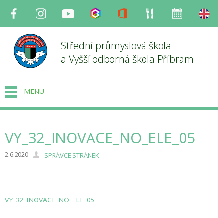
Facebook
Instagram
Youtube
Bakaláři
Office
Strava
Organizace
en
Střední průmyslová škola
a Vyšší odborná škola Příbram
MENU
VY_32_INOVACE_NO_ELE_05
2.6.2020
SPRÁVCE STRÁNEK
VY_32_INOVACE_NO_ELE_05