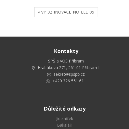
« VY_32_INOVACE_NO_ELE_05
Kontakty
SPŠ a VOŠ Příbram
Hrabákova 271, 261 01 Příbram II
sekret@spspb.cz
+420 326 551 611
Důležité odkazy
Jídelníček
Bakaláři