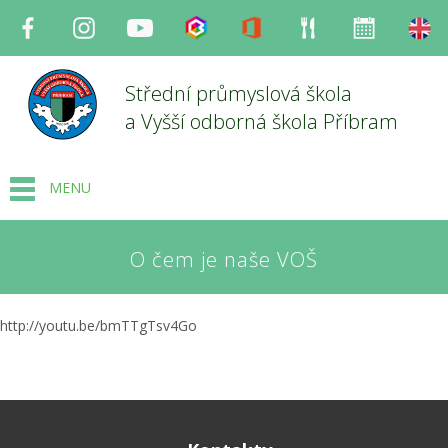
Facebook
Instagram
Youtube
Bakaláři
Office
Strava
Organizace
en
Střední průmyslová škola
a Vyšší odborná škola Příbram
MENU
O čem je naše VOŠ
http://youtu.be/bmTTgTsv4Go