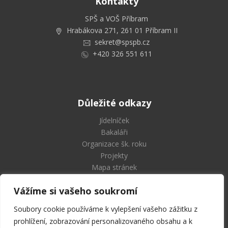
Kontakty
SPŠ a VOŠ Příbram
Hrabákova 271, 261 01 Příbram II
sekret@spspb.cz
+420 326 551 611
Důležité odkazy
Jídelníček
Bakaláři
Organizace šk. roku
Projekty
Mapa stránek
Vážíme si vašeho soukromí
Soubory cookie používáme k vylepšení vašeho zážitku z
Střední průmyslová škola
prohlížení, zobrazování personalizovaného obsahu a k
a Vyšší odborná škola Příbram