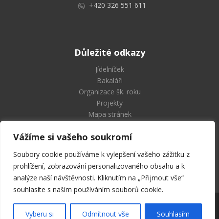
+420 326 551 611
Důležité odkazy
Jídelníček
Bakaláři
Organizace šk. roku
Projekty
Mapa stránek
Vážíme si vašeho soukromí
Soubory cookie používáme k vylepšení vašeho zážitku z
Střední průmyslová škola
prohlížení, zobrazování personalizovaného obsahu a k
a Vyšší odborná škola Příbram
analýze naší návštěvnosti. Kliknutím na „Přijmout vše“
souhlasíte s naším používáním souborů cookie.
2026 © SPŠ a VOŠ Příbram | Všechna práva vyhrazena
Vyberu si
Odmítnout vše
Souhlasím