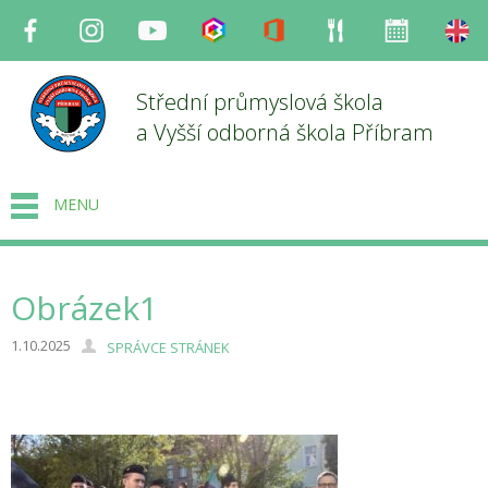
Facebook
Instagram
Youtube
Bakaláři
Office
Strava
Organizace
en
Střední průmyslová škola
a Vyšší odborná škola Příbram
MENU
Obrázek1
1.10.2025
SPRÁVCE STRÁNEK