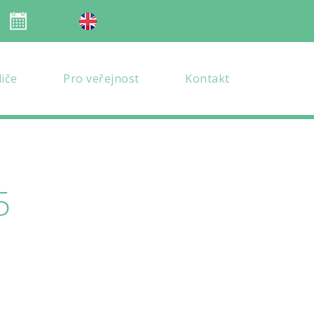
Organizace školního roku
en verze
diče
Pro veřejnost
Kontakt
5