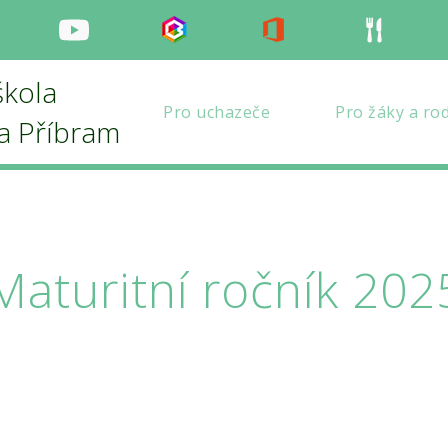
nstagram
Youtube
Bakaláři
Office
Strava
škola
Pro uchazeče
Pro žáky a ro
la Příbram
Maturitní ročník 202