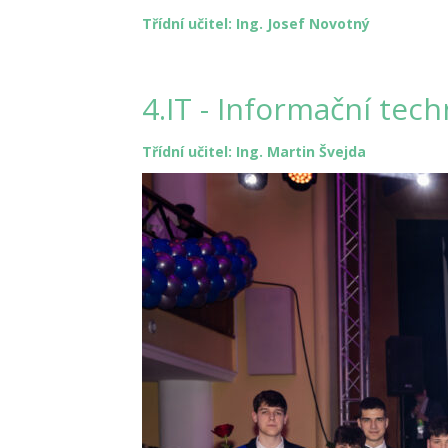
Třídní učitel: Ing. Josef Novotný
4.IT - Informační tec
Třídní učitel: Ing. Martin Švejda