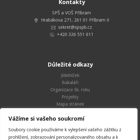
Kontakty
SPŠ a VOŠ Příbram
Hrabákova 271, 261 01 Příbram II
sekret@spspb.cz
+420 326 551 611
Důležité odkazy
Jídelníček
Bakaláři
Organizace šk. roku
Projekty
Mapa stránek
Vážíme si vašeho soukromí
Soubory cookie používáme k vylepšení vašeho zážitku z
Střední průmyslová škola
prohlížení, zobrazování personalizovaného obsahu a k
a Vyšší odborná škola Příbram