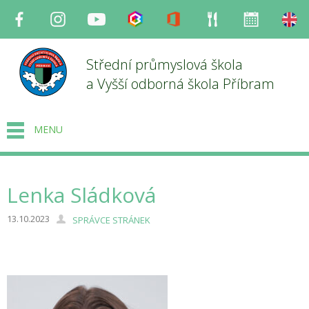
Facebook
Instagram
Youtube
Bakaláři
Office
Strava
Organizace
en
Střední průmyslová škola
a Vyšší odborná škola Příbram
MENU
Lenka Sládková
13.10.2023
SPRÁVCE STRÁNEK