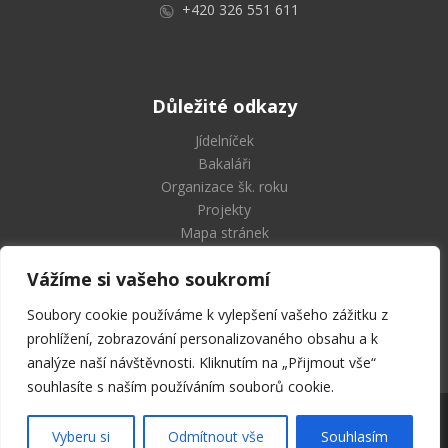
+420 326 551 611
Důležité odkazy
Jídelníček
Bakaláři
Organizace šk. roku
Projekty
Mapa stránek
Vážíme si vašeho soukromí
Soubory cookie používáme k vylepšení vašeho zážitku z
Střední průmyslová škola
prohlížení, zobrazování personalizovaného obsahu a k
a Vyšší odborná škola Příbram
analýze naší návštěvnosti. Kliknutím na „Přijmout vše“
souhlasíte s naším používáním souborů cookie.
2026 © SPŠ a VOŠ Příbram | Všechna práva vyhrazena
Vyberu si
Odmítnout vše
Souhlasím