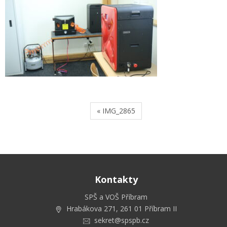
« IMG_2865
Kontakty
SPŠ a VOŠ Příbram
Hrabákova 271, 261 01 Příbram II
sekret@spspb.cz