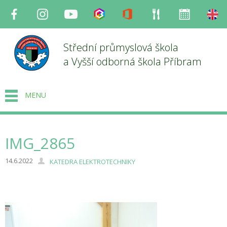
Facebook
Instagram
Youtube
Bakaláři
Office
Strava
Organizace
en
Střední průmyslová škola
a Vyšší odborná škola Příbram
MENU
IMG_2865
14.6.2022
KATEDRA ELEKTROTECHNIKY