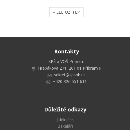
« ELE_UZ_TEP
Kontakty
SPŠ a VOŠ Příbram
Hrabákova 271, 261 01 Příbram II
sekret@spspb.cz
+420 326 551 611
Důležité odkazy
Jídelníček
Bakaláři