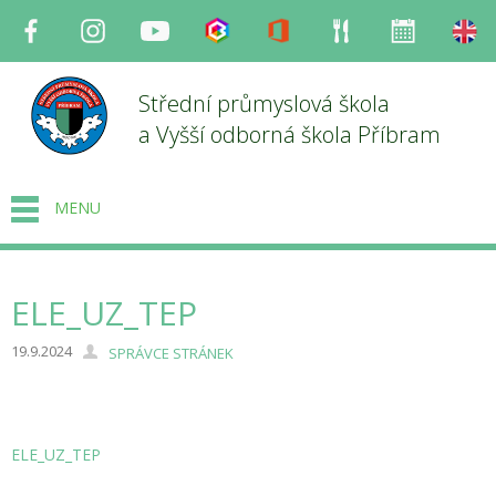
Facebook
Instagram
Youtube
Bakaláři
Office
Strava
Organizace
en
Střední průmyslová škola
a Vyšší odborná škola Příbram
MENU
ELE_UZ_TEP
19.9.2024
SPRÁVCE STRÁNEK
ELE_UZ_TEP