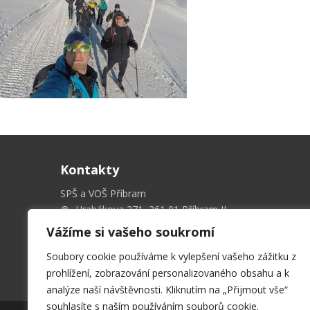
Kontakty
SPŠ a VOŠ Příbram
Hrabákova 271, 261 01 Příbram II
sekret@spspb.cz
Vážíme si vašeho soukromí
+420 326 551 611
Soubory cookie používáme k vylepšení vašeho zážitku z
prohlížení, zobrazování personalizovaného obsahu a k
analýze naší návštěvnosti. Kliknutím na „Přijmout vše“
souhlasíte s naším používáním souborů cookie.