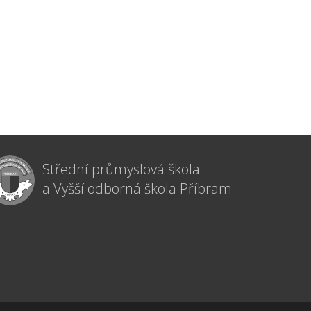
Střední průmyslová škola
a Vyšší odborná škola Příbram