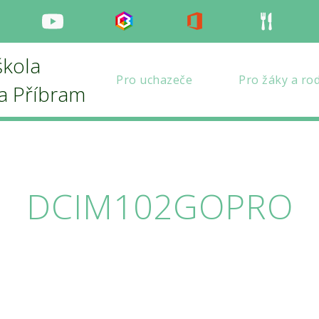
nstagram
Youtube
Bakaláři
Office
Strava
škola
Pro uchazeče
Pro žáky a ro
la Příbram
DCIM102GOPRO