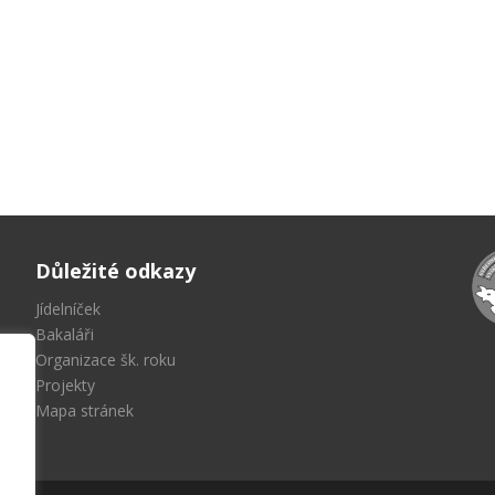
Důležité odkazy
Jídelníček
Bakaláři
Organizace šk. roku
Projekty
Mapa stránek