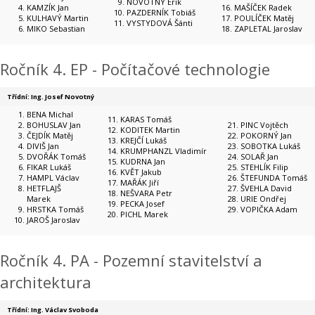
NOVOTNÝ Erik
KAMZÍK Jan
MAŠÍČEK Radek
PAZDERNÍK Tobiáš
KULHAVÝ Martin
POULÍČEK Matěj
VYSTYDOVÁ Šánti
MIKO Sebastian
ZAPLETAL Jaroslav
Ročník 4. EP - Počítačové technologie
Třídní: Ing. Josef Novotný
BENA Michal
KARAS Tomáš
BOHUSLAV Jan
PINC Vojtěch
KODITEK Martin
ČEJDÍK Matěj
POKORNÝ Jan
KREJČÍ Lukáš
DIVIŠ Jan
SOBOTKA Lukáš
KRUMPHANZL Vladimír
DVOŘÁK Tomáš
SOLAŘ Jan
KUDRNA Jan
FIKAR Lukáš
STEHLÍK Filip
KVĚT Jakub
HAMPL Václav
ŠTEFUNDA Tomáš
MAŘÁK Jiří
HETFLAJŠ
ŠVEHLA David
NEŠVARA Petr
Marek
URIE Ondřej
PECKA Josef
HRSTKA Tomáš
VOPIČKA Adam
PICHL Marek
JAROŠ Jaroslav
Ročník 4. PA - Pozemní stavitelství a
architektura
Třídní: Ing. Václav Svoboda