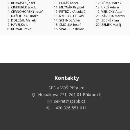
BERNÁŠEK Josef
LUKÁŠ Karel
TŮMA Marek
CIMBUREK Jakub
MLYNÁR Kryštof
UREŠ Adam
ČERNOHORSKÝ Josef
PETRŽÍLKA Lukáš
VEJŠICKÝ Adam
DAŇHELKA Ondřej
RYDRYCH Lukáš
ZÁRUBA Martin
DOLEŽAL Marek
SCHINDL Vilém
ZDENĚK Jan
HAVELKA Jan
SMOLKA Josef
ZEMEK Matěj
KERNAL Pavel
ŠVAGR Rostislav
Kontakty
SPŠ a VOŠ Příbram
Hrabákova 271, 261 01 Příbram II
sekret@spspb.cz
+420 326 551 611