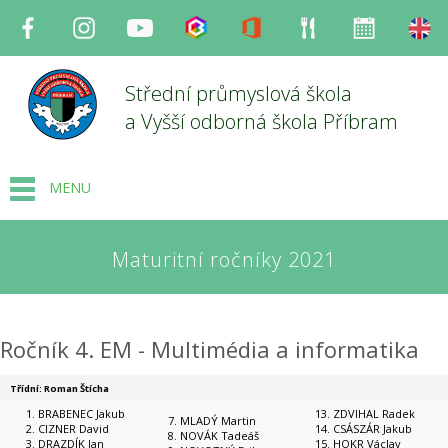
Facebook
Instagram
Youtube
Bakaláři
Office
Strava
Organizace
en
Střední průmyslová škola
a Vyšší odborná škola Příbram
MENU
Maturitní ročníky 2021
Ročník 4. EM - Multimédia a informatika
Třídní: Roman Štícha
BRABENEC Jakub
ZDVIHAL Radek
MLADÝ Martin
CIZNER David
CSÁSZÁR Jakub
NOVÁK Tadeáš
DRAZDÍK Jan
HOKR Václav