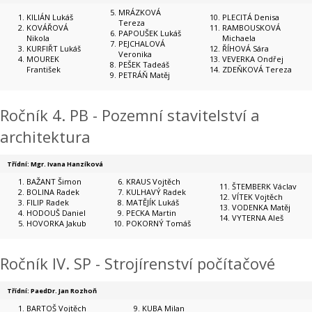
MRÁZKOVÁ
KILIÁN Lukáš
PLECITÁ Denisa
Tereza
KOVÁŘOVÁ
RAMBOUSKOVÁ
PAPOUŠEK Lukáš
Nikola
Michaela
PEJCHALOVÁ
KURFIŘT Lukáš
ŘÍHOVÁ Sára
Veronika
MOUREK
VEVERKA Ondřej
PEŠEK Tadeáš
František
ZDEŇKOVÁ Tereza
PETRÁŇ Matěj
Ročník 4. PB - Pozemní stavitelství a
architektura
Třídní: Mgr. Ivana Hanzíková
BAŽANT Šimon
KRAUS Vojtěch
ŠTEMBERK Václav
BOLINA Radek
KULHAVÝ Radek
VÍTEK Vojtěch
FILIP Radek
MATĚJÍK Lukáš
VODENKA Matěj
HODOUŠ Daniel
PECKA Martin
VYTERNA Aleš
HOVORKA Jakub
POKORNÝ Tomáš
Ročník IV. SP - Strojírenství počítačové
Třídní: PaedDr. Jan Rozhoň
BARTOŠ Vojtěch
KUBA Milan