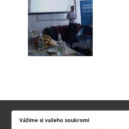
Kontakty
Vážíme si vašeho soukromí
SPŠ a VOŠ Příbram