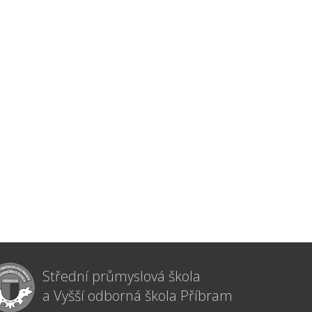
Střední průmyslová škola
a Vyšší odborná škola Příbram