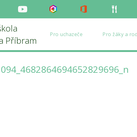
nstagram
Youtube
Bakaláři
Office
Strava
škola
Pro uchazeče
Pro žáky a ro
la Příbram
3094_4682864694652829696_n