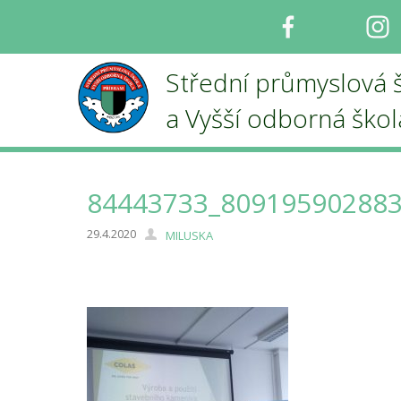
Facebook
I
Střední průmyslová 
a Vyšší odborná ško
84443733_80919590288
29.4.2020
MILUSKA