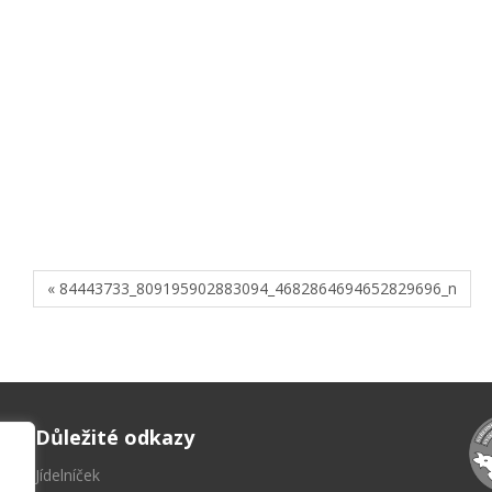
« 84443733_809195902883094_4682864694652829696_n
Důležité odkazy
Jídelníček