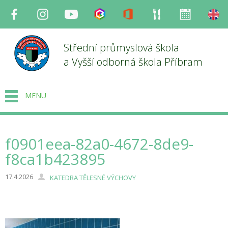
Facebook
Instagram
Youtube
Bakaláři
Office
Strava
Organizace
en
Střední průmyslová škola
a Vyšší odborná škola Příbram
MENU
f0901eea-82a0-4672-8de9-
f8ca1b423895
17.4.2026
KATEDRA TĚLESNÉ VÝCHOVY