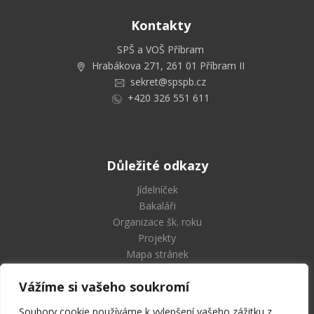
Kontakty
SPŠ a VOŠ Příbram
Hrabákova 271, 261 01 Příbram II
sekret@spspb.cz
+420 326 551 611
Důležité odkazy
Jídelníček
Bakaláři
Organizace šk. roku
Projekty
Mapa stránek
Vážíme si vašeho soukromí
Soubory cookie používáme k vylepšení vašeho zážitku z