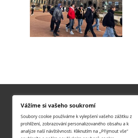
Kontakty
Vážíme si vašeho soukromí
SPŠ a VOŠ Příbram
Soubory cookie používáme k vylepšení vašeho zážitku z
Hrabákova 271, 261 01 Příbram II
prohlížení, zobrazování personalizovaného obsahu a k
sekret@spspb.cz
analýze naší návštěvnosti. Kliknutím na „Přijmout vše“
+420 326 551 611