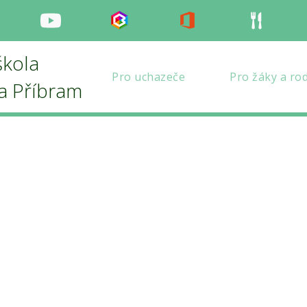
nstagram
Youtube
Bakaláři
Office
Strava
škola
Pro uchazeče
Pro žáky a ro
la Příbram