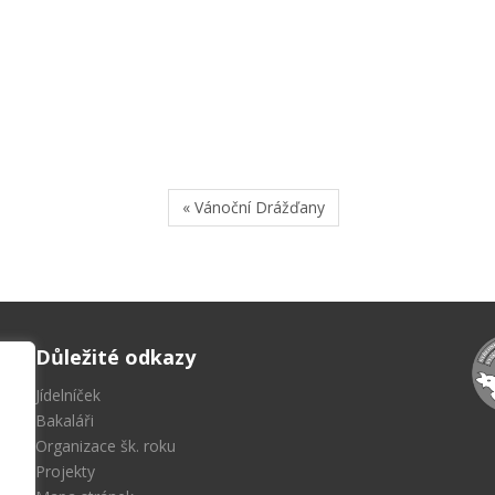
« Vánoční Drážďany
Důležité odkazy
Jídelníček
Bakaláři
Organizace šk. roku
Projekty