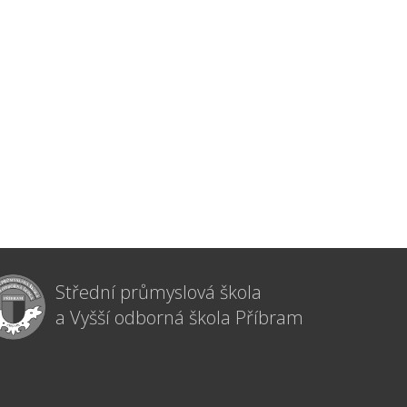
Střední průmyslová škola
a Vyšší odborná škola Příbram