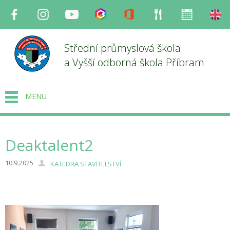
Facebook
Instagram
Youtube
Bakaláři
Office
Strava
Organizace
en
Střední průmyslová škola
a Vyšší odborná škola Příbram
MENU
Deaktalent2
10.9.2025
KATEDRA STAVITELSTVÍ