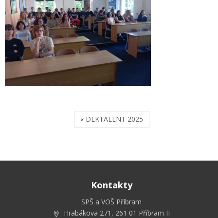
« DEKTALENT 2025
Kontakty
SPŠ a VOŠ Příbram
Hrabákova 271, 261 01 Příbram II