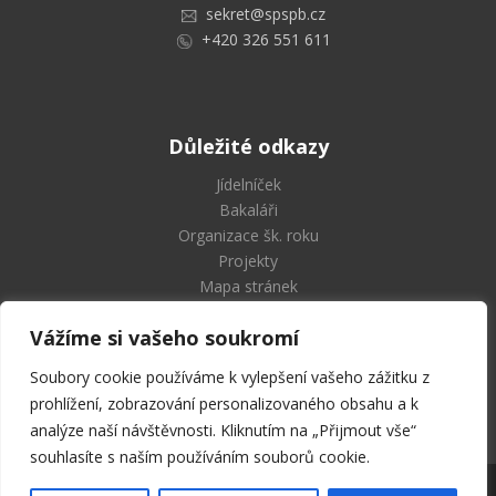
sekret@spspb.cz
+420 326 551 611
Důležité odkazy
Jídelníček
Bakaláři
Organizace šk. roku
Projekty
Mapa stránek
Vážíme si vašeho soukromí
Soubory cookie používáme k vylepšení vašeho zážitku z
Střední průmyslová škola
prohlížení, zobrazování personalizovaného obsahu a k
a Vyšší odborná škola Příbram
analýze naší návštěvnosti. Kliknutím na „Přijmout vše“
souhlasíte s naším používáním souborů cookie.