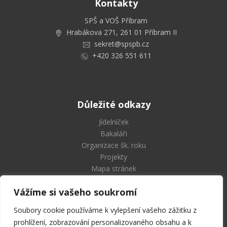
Kontakty
SPŠ a VOŠ Příbram
Hrabákova 271, 261 01 Příbram II
sekret@spspb.cz
+420 326 551 611
Důležité odkazy
Jídelníček
Bakaláři
Organizace šk. roku
Projekty
Mapa stránek
Vážíme si vašeho soukromí
Soubory cookie používáme k vylepšení vašeho zážitku z
Střední průmyslová škola
prohlížení, zobrazování personalizovaného obsahu a k
a Vyšší odborná škola Příbram