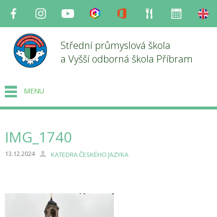
Facebook
Instagram
Youtube
Bakaláři
Office
Strava
Organizace
en
Střední průmyslová škola
a Vyšší odborná škola Příbram
MENU
IMG_1740
13.12.2024
KATEDRA ČESKÉHO JAZYKA