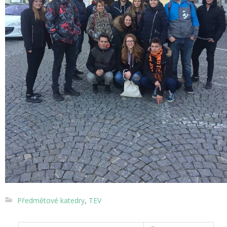
Předmětové katedry
,
TEV