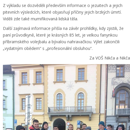
Z výkladu se dozvěděli především informace o jezuitech a jejich
pitevních výsledcích, které objasňují příčiny jejich brzkých úmrtí.
Viděli zde také mumifikovaná lidská těla.
Další zajímavá informace přišla na závěr prohlídky, kdy zjistili, že
paní průvodkyně, které je krásných 85 let, je velkou fanynkou
příbramského volejbalu a bývalou nahravačkou. Výlet zakončili
„vydatným obědem“ s „profesionální obsluhou“.
Za VOŠ Nikča a Nikča