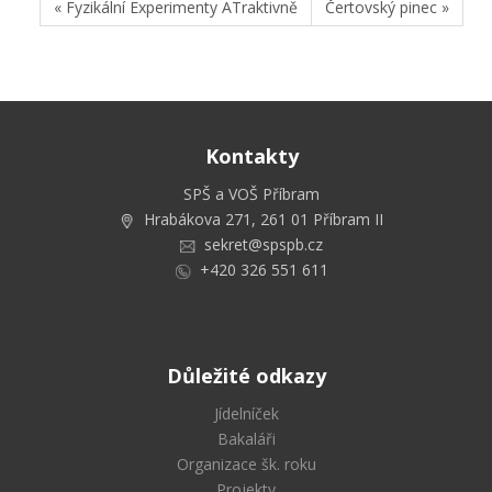
« Fyzikální Experimenty ATraktivně
Čertovský pinec »
Kontakty
SPŠ a VOŠ Příbram
Hrabákova 271, 261 01 Příbram II
sekret@spspb.cz
+420 326 551 611
Důležité odkazy
Jídelníček
Bakaláři
Organizace šk. roku
Projekty