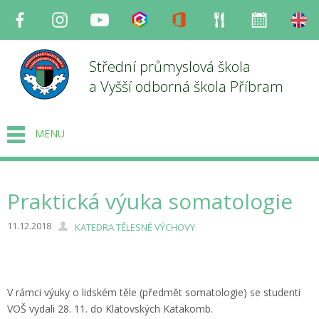
Facebook
Instagram
Youtube
Bakaláři
Office
Strava
Organizace
en
Střední průmyslová škola
a Vyšší odborná škola Příbram
MENU
Praktická výuka somatologie
11.12.2018
KATEDRA TĚLESNÉ VÝCHOVY
V rámci výuky o lidském těle (předmět somatologie) se studenti
VOŠ vydali 28. 11. do Klatovských Katakomb.