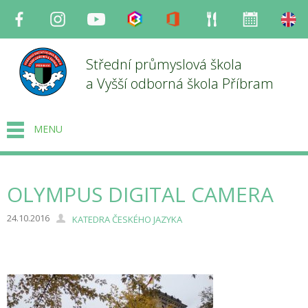
Facebook
Instagram
Youtube
Bakaláři
Office
Strava
Organizace
en
Střední průmyslová škola
a Vyšší odborná škola Příbram
MENU
OLYMPUS DIGITAL CAMERA
24.10.2016
KATEDRA ČESKÉHO JAZYKA