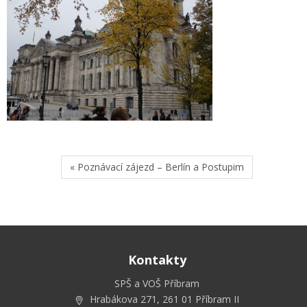
« Poznávací zájezd – Berlín a Postupim
Kontakty
SPŠ a VOŠ Příbram
Hrabákova 271, 261 01 Příbram II