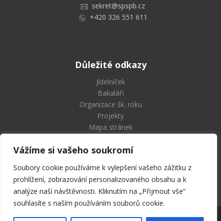
sekret@spspb.cz
+420 326 551 611
Důležité odkazy
Jídelníček
Bakaláři
Organizace šk. roku
Projekty
Mapa stránek
Vážíme si vašeho soukromí
Soubory cookie používáme k vylepšení vašeho zážitku z
Střední průmyslová škola
prohlížení, zobrazování personalizovaného obsahu a k
a Vyšší odborná škola Příbram
analýze naší návštěvnosti. Kliknutím na „Přijmout vše“
souhlasíte s naším používáním souborů cookie.