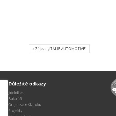
« Zájezd „ITÁLIE AUTOMOTIVE“
Důležité odkazy
Jídelníček
Bakaláři
Organizace šk. roku
Projekty