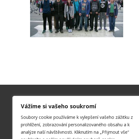
Kontakty
Vážíme si vašeho soukromí
SPŠ a VOŠ Příbram
Soubory cookie používáme k vylepšení vašeho zážitku z
Hrabákova 271, 261 01 Příbram II
prohlížení, zobrazování personalizovaného obsahu a k
sekret@spspb.cz
analýze naší návštěvnosti. Kliknutím na „Přijmout vše“
+420 326 551 611