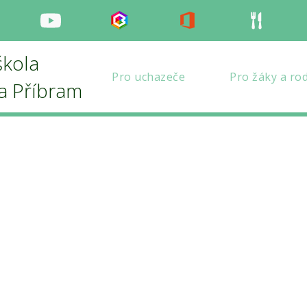
nstagram
Youtube
Bakaláři
Office
Strava
škola
Pro uchazeče
Pro žáky a ro
la Příbram