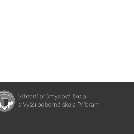
Střední průmyslová škola
a Vyšší odborná škola Příbram