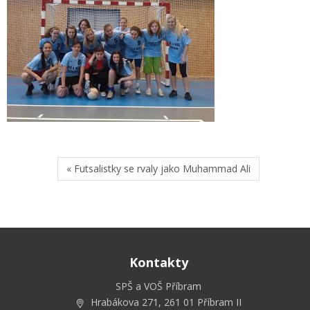
« Futsalistky se rvaly jako Muhammad Ali
Kontakty
SPŠ a VOŠ Příbram
Hrabákova 271, 261 01 Příbram II