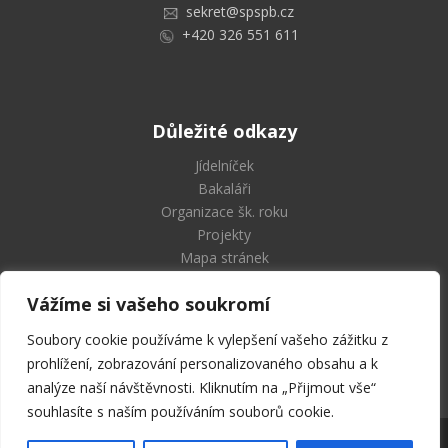
sekret@spspb.cz
+420 326 551 611
Důležité odkazy
Jídelníček
Bakaláři
Organizace šk. roku
Projekty
Mapa stránek
Vážíme si vašeho soukromí
Soubory cookie používáme k vylepšení vašeho zážitku z
Střední průmyslová škola
prohlížení, zobrazování personalizovaného obsahu a k
a Vyšší odborná škola Příbram
analýze naší návštěvnosti. Kliknutím na „Přijmout vše“
souhlasíte s naším používáním souborů cookie.