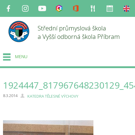
Facebook
Instagram
Youtube
Bakaláři
Office
Strava
Organizace
en
Střední průmyslová škola
a Vyšší odborná škola Příbram
MENU
1924447_817967648230129_45
8.3.2014
KATEDRA TĚLESNÉ VÝCHOVY