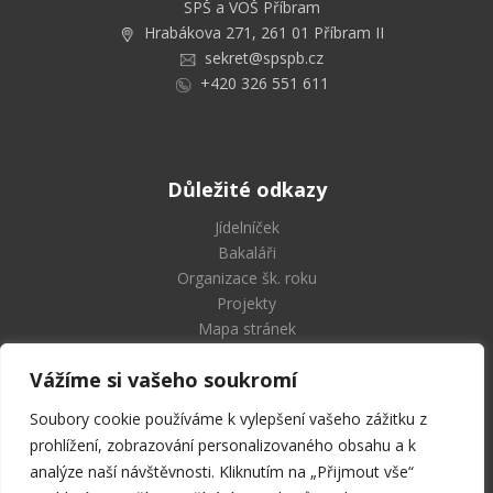
SPŠ a VOŠ Příbram
Hrabákova 271, 261 01 Příbram II
sekret@spspb.cz
+420 326 551 611
Důležité odkazy
Jídelníček
Bakaláři
Organizace šk. roku
Projekty
Mapa stránek
Vážíme si vašeho soukromí
Soubory cookie používáme k vylepšení vašeho zážitku z
Střední průmyslová škola
prohlížení, zobrazování personalizovaného obsahu a k
a Vyšší odborná škola Příbram
analýze naší návštěvnosti. Kliknutím na „Přijmout vše“