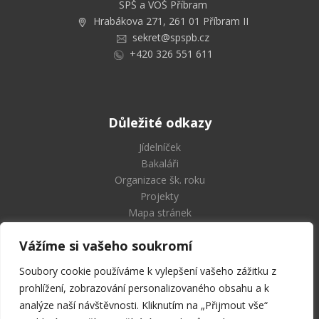
SPŠ a VOŠ Příbram
Hrabákova 271, 261 01 Příbram II
sekret@spspb.cz
+420 326 551 611
Důležité odkazy
Jídelníček
Bakaláři
Organizace šk. roku
Projekty
Mapa stránek
Vážíme si vašeho soukromí
Soubory cookie používáme k vylepšení vašeho zážitku z
Střední průmyslová škola
prohlížení, zobrazování personalizovaného obsahu a k
a Vyšší odborná škola Příbram
analýze naší návštěvnosti. Kliknutím na „Přijmout vše“