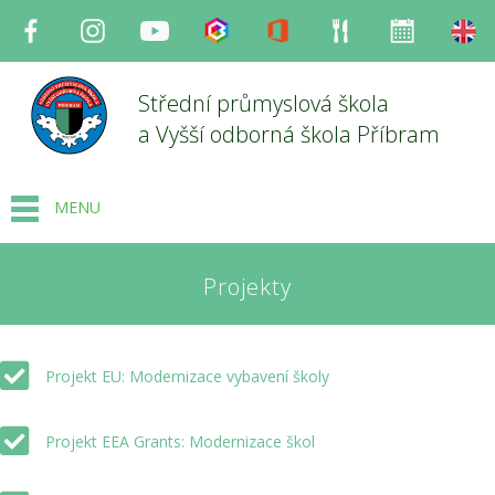
Facebook
Instagram
Youtube
Bakaláři
Office
Strava
Organizace
en
Střední průmyslová škola
a Vyšší odborná škola Příbram
MENU
Projekty
Projekt EU: Modernizace vybavení školy
Projekt EEA Grants: Modernizace škol