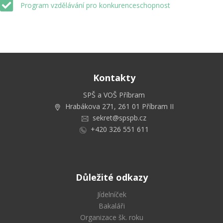
Program vzdělávání pro konkurenceschopnost
Kontakty
SPŠ a VOŠ Příbram
Hrabákova 271, 261 01 Příbram II
sekret@spspb.cz
+420 326 551 611
Důležité odkazy
Jídelníček
Bakaláři
Organizace šk. roku