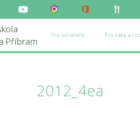
nstagram
Youtube
Bakaláři
Office
Strava
škola
Pro uchazeče
Pro žáky a ro
la Příbram
2012_4ea