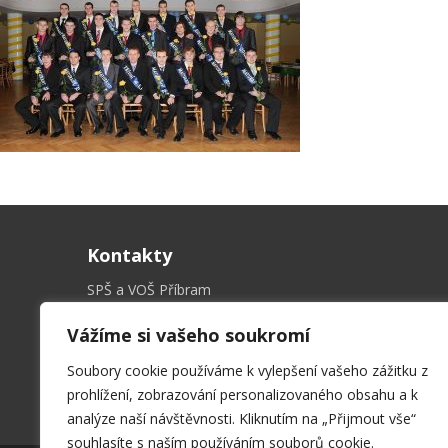
Kontakty
SPŠ a VOŠ Příbram
Hrabákova 271, 261 01 Příbram II
Vážíme si vašeho soukromí
sekret@spspb.cz
+420 326 551 611
Soubory cookie používáme k vylepšení vašeho zážitku z
prohlížení, zobrazování personalizovaného obsahu a k
analýze naší návštěvnosti. Kliknutím na „Přijmout vše“
souhlasíte s naším používáním souborů cookie.