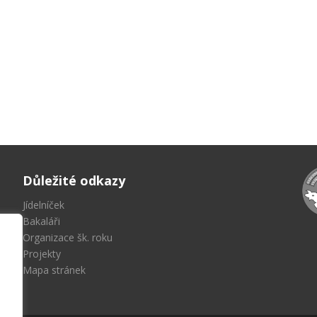
Důležité odkazy
Jídelníček
Bakaláři
Organizace šk. roku
Projekty
Mapa stránek