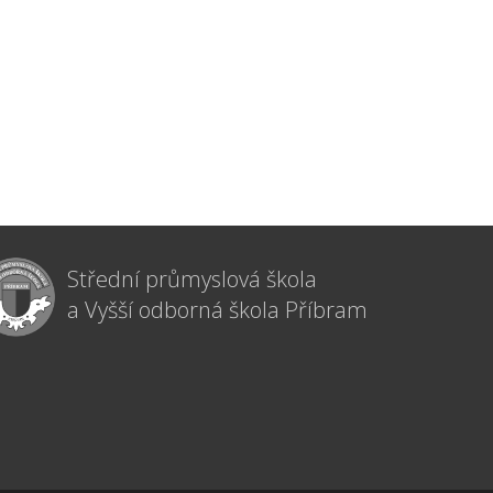
Střední průmyslová škola
a Vyšší odborná škola Příbram