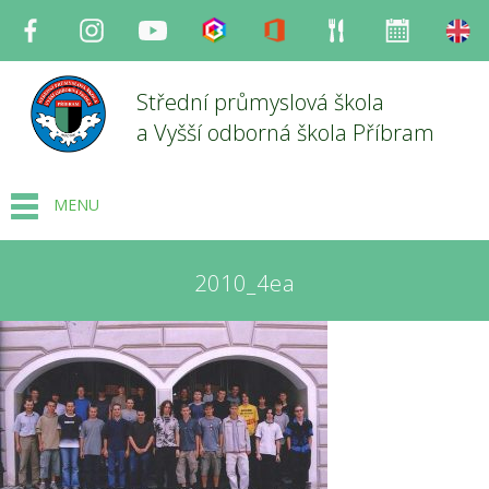
Facebook
Instagram
Youtube
Bakaláři
Office
Strava
Organizace
en
Střední průmyslová škola
a Vyšší odborná škola Příbram
MENU
2010_4ea