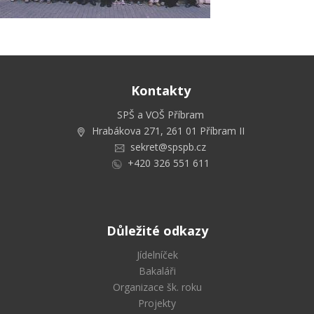
Kontakty
SPŠ a VOŠ Příbram
Hrabákova 271, 261 01 Příbram II
sekret@spspb.cz
+420 326 551 611
Důležité odkazy
Jídelníček
Bakaláři
Organizace šk. roku
Projekty