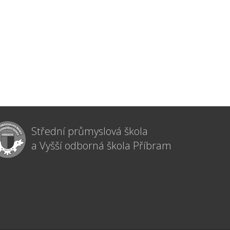
Střední průmyslová škola
a Vyšší odborná škola Příbram