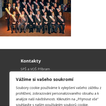
Kontakty
SPŠ a VOŠ Příbram
Hrabákova 271, 261 01 Příbram II
Vážíme si vašeho soukromí
sekret@spspb.cz
+420 326 551 611
Soubory cookie používáme k vylepšení vašeho zážitku z
prohlížení, zobrazování personalizovaného obsahu a k
analýze naší návštěvnosti. Kliknutím na „Přijmout vše“
souhlasíte s naším používáním souborů cookie.