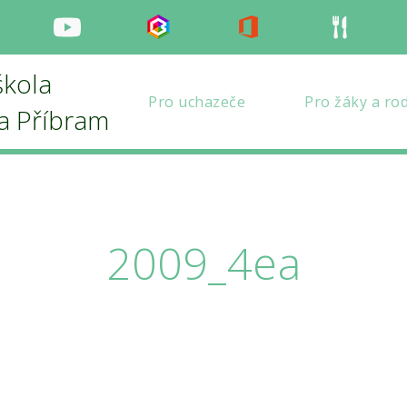
nstagram
Youtube
Bakaláři
Office
Strava
škola
Pro uchazeče
Pro žáky a ro
la Příbram
2009_4ea