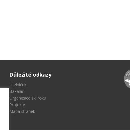
Důležité odkazy
Jídelníček
Bakaláři
Organizace šk. roku
Projekty
Mapa stránek