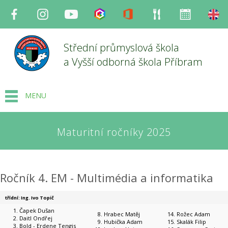
Facebook
Instagram
Youtube
Bakaláři
Office
Strava
Organizace
en
Střední průmyslová škola
a Vyšší odborná škola Příbram
MENU
Maturitní ročníky 2025
Ročník 4. EM - Multimédia a informatika
třídní: Ing. Ivo Topič
Čapek Dušan
Hrabec Matěj
Rožec Adam
Daitl Ondřej
Hubička Adam
Skalák Filip
Bold - Erdene Tengis