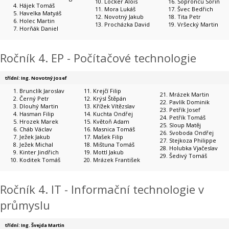
Locker Alois
Soproncu Sorin
Hájek Tomáš
Mora Lukáš
Švec Bedřich
Havelka Matyáš
Novotný Jakub
Tita Petr
Holec Martin
Procházka David
Vršecký Martin
Horňák Daniel
Ročník 4. EP - Počítačové technologie
třídní: Ing. Novotný Josef
Brunclík Jaroslav
Krejčí Filip
Mrázek Martin
Černý Petr
Krýsl Štěpán
Pavlík Dominik
Dlouhý Martin
Křížek Vítězslav
Petřík Josef
Hasman Filip
Kuchta Ondřej
Petřík Tomáš
Hrozek Marek
Květoň Adam
Sloup Matěj
Cháb Václav
Masnica Tomáš
Svoboda Ondřej
Ježek Jakub
Mašek Filip
Stejkoza Philippe
Ježek Michal
Mištuna Tomáš
Holubka Vjačeslav
Kinter Jindřich
Mottl Jakub
Šedivý Tomáš
Koditek Tomáš
Mrázek František
Ročník 4. IT - Informační technologie v
průmyslu
třídní: Ing. Švejda Martin