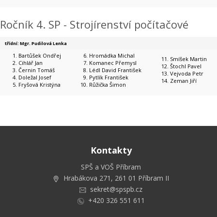
Ročník 4. SP - Strojírenství počítačové
třídní: Mgr. Pudilová Lenka
Bartůšek Ondřej
Hromádka Michal
Smíšek Martin
Cihlář Jan
Komanec Přemysl
Štochl Pavel
Černin Tomáš
Lédl David František
Vejvoda Petr
Doležal Josef
Pytlík František
Zeman Jiří
Fryšová Kristýna
Růžička Šimon
Kontakty
SPŠ a VOŠ Příbram
Hrabákova 271, 261 01 Příbram II
sekret@spspb.cz
+420 326 551 611