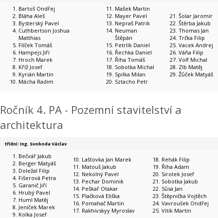
Bartoš Ondřej
Mašek Martin
Bláha Aleš
Mayer Pavel
Šolar Jaromír
Bysterský Pavel
Nepraš Patrik
Štěrba Jakub
Cuthbertson Joshua
Neuman
Thomas Jan
Matthias
Štěpán
Trčka Filip
Flíček Tomáš
Petrlík Daniel
Vacek Andrej
Hampejs Jiří
Řechka Daniel
Váňa Filip
Hroch Marek
Říha Tomáš
Volf Michal
Kříž Josef
Sobotka Michal
Zíb Matěj
Kyrián Martin
Spilka Milan
Žůček Matyáš
Mácha Radim
Sztacho Petr
Ročník 4. PA - Pozemní stavitelství a
architektura
třídní: Ing. Svoboda Václav
Bečvář Jakub
Laštovka Jan Marek
Rehák Filip
Berger Matyáš
Matouš Jakub
Říha Adam
Doležal Filip
Nekolný Pavel
Sirotek Josef
Fišerová Petra
Pechar Dominik
Sobotka Jakub
Garanič Jiří
Peškař Otakar
Sůsa Jan
Hrubý Pavel
Plačková Eliška
Štěpnička Vojtěch
Huml Matěj
Pomahač Martin
Vavroušek Ondřej
Jeníček Marek
Rakhivskyy Myroslav
Vitík Martin
Kolka Josef