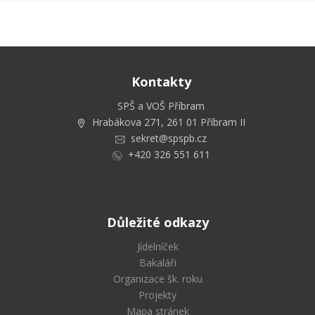
Kontakty
SPŠ a VOŠ Příbram
Hrabákova 271, 261 01 Příbram II
sekret@spspb.cz
+420 326 551 611
Důležité odkazy
Jídelníček
Bakaláři
Organizace šk. roku
Projekty
Mapa stránek