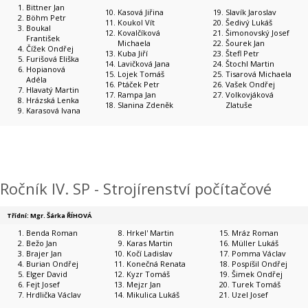
Bittner Jan
Kasová Jiřina
Slavík Jaroslav
Böhm Petr
Koukol Vít
Šedivý Lukáš
Boukal
Kovalčíková
Šimonovský Josef
František
Michaela
Šourek Jan
Čížek Ondřej
Kuba Jiří
Štefl Petr
Furišová Eliška
Lavičková Jana
Štochl Martin
Hopianová
Lojek Tomáš
Tisarová Michaela
Adéla
Ptáček Petr
Vašek Ondřej
Hlavatý Martin
Rampa Jan
Volkovjáková
Hrázská Lenka
Slanina Zdeněk
Zlatuše
Karasová Ivana
Ročník IV. SP - Strojírenství počítačové
Třídní: Mgr. Šárka ŘÍHOVÁ
Benda Roman
Hrkel' Martin
Mráz Roman
Bežo Jan
Karas Martin
Müller Lukáš
Brajer Jan
Kočí Ladislav
Pomma Václav
Burian Ondřej
Konečná Renata
Pospíšil Ondřej
Elger David
Kyzr Tomáš
Šimek Ondřej
Fejt Josef
Mejzr Jan
Turek Tomáš
Hrdlička Václav
Mikulica Lukáš
Uzel Josef