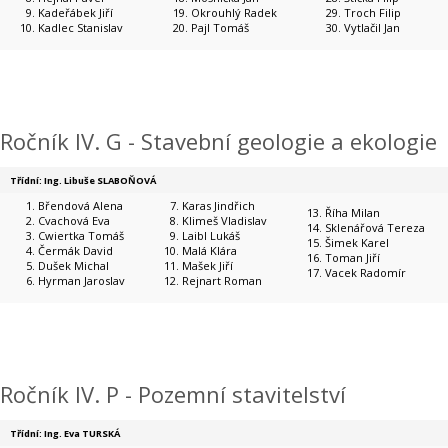
Kadeřábek Jiří
Okrouhlý Radek
Troch Filip
Kadlec Stanislav
Pajl Tomáš
Vytlačil Jan
Ročník IV. G - Stavební geologie a ekologie
Třídní: Ing. Libuše SLABOŇOVÁ
Břendová Alena
Karas Jindřich
Říha Milan
Cvachová Eva
Klimeš Vladislav
Sklenářová Tereza
Cwiertka Tomáš
Laibl Lukáš
Šimek Karel
Čermák David
Malá Klára
Toman Jiří
Dušek Michal
Mašek Jiří
Vacek Radomír
Hyrman Jaroslav
Rejnart Roman
Ročník IV. P - Pozemní stavitelství
Třídní: Ing. Eva TURSKÁ