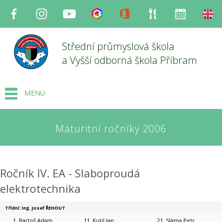
Facebook
Instagram
Youtube
Bakaláři
Office
Strava
Organizace
en
Střední průmyslová škola
a Vyšší odborná škola Příbram
MENU
Maturitní ročníky 2006
Ročník IV. EA - Slaboproudá
elektrotechnika
Třídní: Ing. Josef ŘEHOUT
Bartoš Adam
Kutil Jan
Sláma Petr