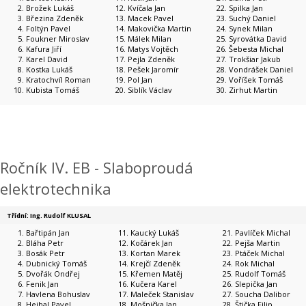
Brožek Lukáš
Kvíčala Jan
Spilka Jan
Březina Zdeněk
Macek Pavel
Suchý Daniel
Foltýn Pavel
Makovička Martin
Synek Milan
Foukner Miroslav
Málek Milan
Syrovátka David
Kafura Jiří
Matys Vojtěch
Šebesta Michal
Karel David
Pejla Zdeněk
Trokšiar Jakub
Kostka Lukáš
Pešek Jaromír
Vondrášek Daniel
Kratochvíl Roman
Pol Jan
Voříšek Tomáš
Kubista Tomáš
Siblík Václav
Zirhut Martin
Ročník IV. EB - Slaboproudá
elektrotechnika
Třídní: Ing. Rudolf KLUSAL
Bařtipán Jan
Kaucký Lukáš
Pavlíček Michal
Bláha Petr
Kočárek Jan
Pejša Martin
Bosák Petr
Kortan Marek
Ptáček Michal
Dubnický Tomáš
Krejčí Zdeněk
Rok Michal
Dvořák Ondřej
Křemen Matěj
Rudolf Tomáš
Fenik Jan
Kučera Karel
Slepička Jan
Havlena Bohuslav
Maleček Stanislav
Soucha Dalibor
Hejhal Pavel
Mošnička Jan
Štička Filip