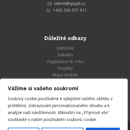
sekret@spspb.cz
+420 326 551 611
Důležité odkazy
Jídelníček
Bakaláři
Organizace šk. roku
Projekty
Mapa stránek
Vážíme si vašeho soukromí
Soubory cookie používáme k vylepšení vašeho zážitku z
Střední průmyslová škola
prohlížení, zobrazování personalizovaného obsahu a k
a Vyšší odborná škola Příbram
analýze naší návštěvnosti. Kliknutím na „Přijmout vše“
souhlasíte s naším používáním souborů cookie.