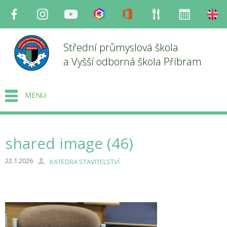
Facebook
Instagram
Youtube
Bakaláři
Office
Strava
Organizace
en
Střední průmyslová škola
a Vyšší odborná škola Příbram
MENU
shared image (46)
22.1.2026
KATEDRA STAVITELSTVÍ