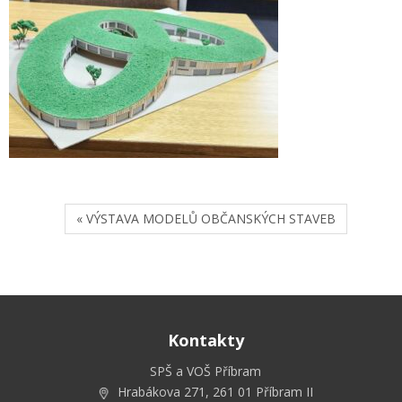
« VÝSTAVA MODELŮ OBČANSKÝCH STAVEB
Kontakty
SPŠ a VOŠ Příbram
Hrabákova 271, 261 01 Příbram II