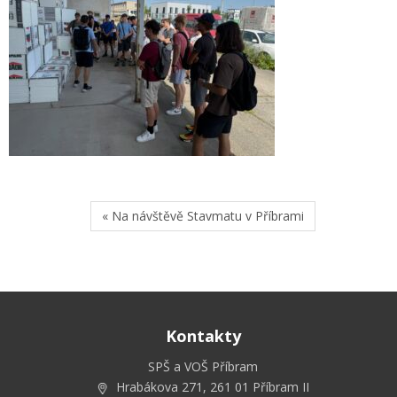
« Na návštěvě Stavmatu v Příbrami
Kontakty
SPŠ a VOŠ Příbram
Hrabákova 271, 261 01 Příbram II