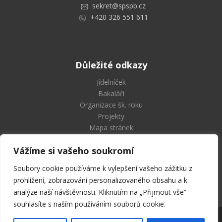
sekret@spspb.cz
+420 326 551 611
Důležité odkazy
Jídelníček
Bakaláři
Organizace šk. roku
Projekty
Mapa stránek
Vážíme si vašeho soukromí
Soubory cookie používáme k vylepšení vašeho zážitku z
Střední průmyslová škola
prohlížení, zobrazování personalizovaného obsahu a k
a Vyšší odborná škola Příbram
analýze naší návštěvnosti. Kliknutím na „Přijmout vše“
souhlasíte s naším používáním souborů cookie.