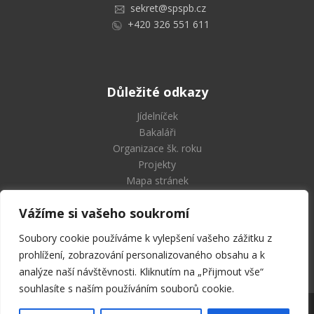
sekret@spspb.cz
+420 326 551 611
Důležité odkazy
Jídelníček
Bakaláři
Organizace šk. roku
Projekty
Mapa stránek
Vážíme si vašeho soukromí
Soubory cookie používáme k vylepšení vašeho zážitku z
Střední průmyslová škola
prohlížení, zobrazování personalizovaného obsahu a k
a Vyšší odborná škola Příbram
analýze naší návštěvnosti. Kliknutím na „Přijmout vše“
souhlasíte s naším používáním souborů cookie.