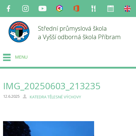
Facebook
Instagram
Youtube
Bakaláři
Office
Strava
Organizace
en
Střední průmyslová škola
a Vyšší odborná škola Příbram
MENU
IMG_20250603_213235
12.6.2025
KATEDRA TĚLESNÉ VÝCHOVY