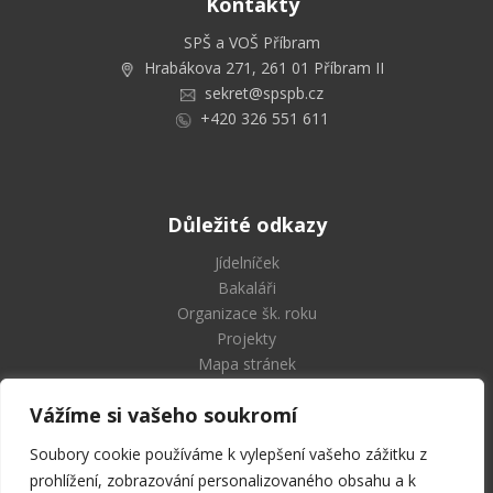
Kontakty
SPŠ a VOŠ Příbram
Hrabákova 271, 261 01 Příbram II
sekret@spspb.cz
+420 326 551 611
Důležité odkazy
Jídelníček
Bakaláři
Organizace šk. roku
Projekty
Mapa stránek
Vážíme si vašeho soukromí
Soubory cookie používáme k vylepšení vašeho zážitku z
Střední průmyslová škola
prohlížení, zobrazování personalizovaného obsahu a k
a Vyšší odborná škola Příbram