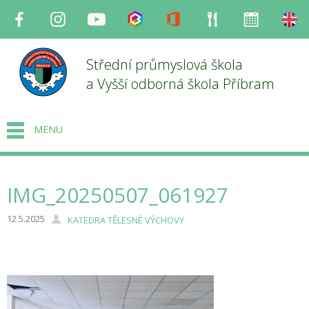
Facebook
Instagram
Youtube
Bakaláři
Office
Strava
Organizace
en
Střední průmyslová škola
a Vyšší odborná škola Příbram
MENU
IMG_20250507_061927
12.5.2025
KATEDRA TĚLESNÉ VÝCHOVY