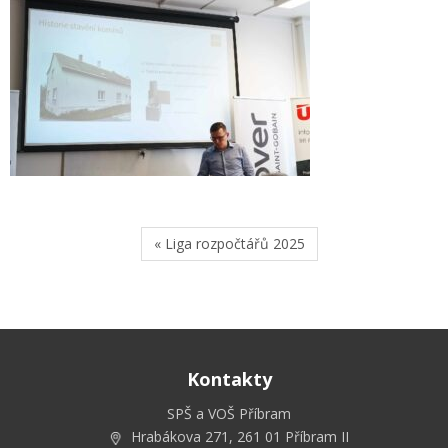
« Liga rozpočtářů 2025
Kontakty
SPŠ a VOŠ Příbram
Hrabákova 271, 261 01 Příbram II