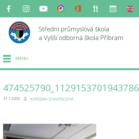
Facebook
Instagram
Youtube
Bakaláři
Office
Strava
Organizace
en
Střední průmyslová škola
a Vyšší odborná škola Příbram
MENU
474525790_1129153701943786
31.1.2025
KATEDRA STAVITELSTVÍ