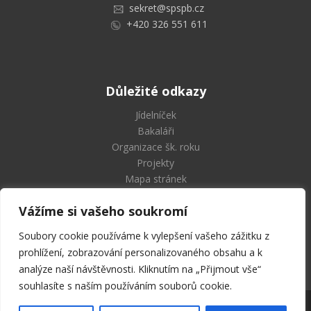
sekret@spspb.cz
+420 326 551 611
Důležité odkazy
Jídelníček
Bakaláři
Organizace šk. roku
Projekty
Mapa stránek
Vážíme si vašeho soukromí
Soubory cookie používáme k vylepšení vašeho zážitku z
Střední průmyslová škola
prohlížení, zobrazování personalizovaného obsahu a k
a Vyšší odborná škola Příbram
analýze naší návštěvnosti. Kliknutím na „Přijmout vše“
souhlasíte s naším používáním souborů cookie.