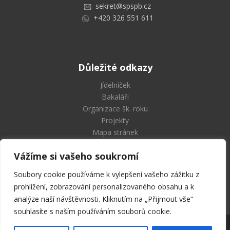
sekret@spspb.cz
+420 326 551 611
Důležité odkazy
Jídelníček
Bakaláři
Organizace šk. roku
Projekty
Mapa stránek
Vážíme si vašeho soukromí
Soubory cookie používáme k vylepšení vašeho zážitku z
Střední průmyslová škola
prohlížení, zobrazování personalizovaného obsahu a k
a Vyšší odborná škola Příbram
analýze naší návštěvnosti. Kliknutím na „Přijmout vše“
souhlasíte s naším používáním souborů cookie.