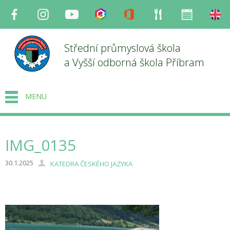
Facebook
Instagram
Youtube
Bakaláři
Office
Strava
Organizace
en
Střední průmyslová škola
a Vyšší odborná škola Příbram
MENU
IMG_0135
30.1.2025
KATEDRA ČESKÉHO JAZYKA