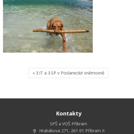
« 3.IT a 3.SP v Poslanecké sněmovně
Kontakty
SPŠ a VOŠ Příbram
Hrabákova 271, 261 01 Příbram II