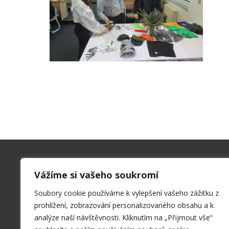
Kontakty
Vážíme si vašeho soukromí
SPŠ a VOŠ Příbram
Soubory cookie používáme k vylepšení vašeho zážitku z
Hrabákova 271, 261 01 Příbram II
prohlížení, zobrazování personalizovaného obsahu a k
sekret@spspb.cz
analýze naší návštěvnosti. Kliknutím na „Přijmout vše“
+420 326 551 611