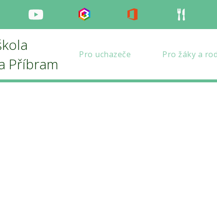
nstagram
Youtube
Bakaláři
Office
Strava
škola
Pro uchazeče
Pro žáky a ro
la Příbram