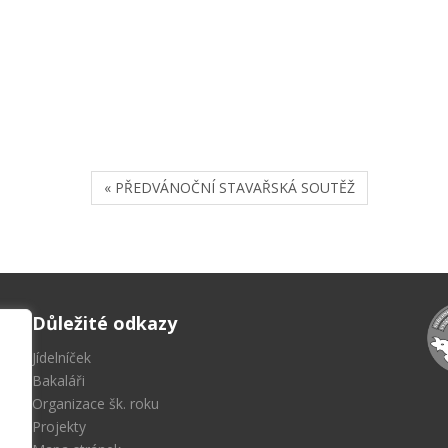
« PŘEDVÁNOČNÍ STAVAŘSKÁ SOUTĚŽ
Důležité odkazy
Jídelníček
Bakaláři
Organizace šk. roku
Projekty