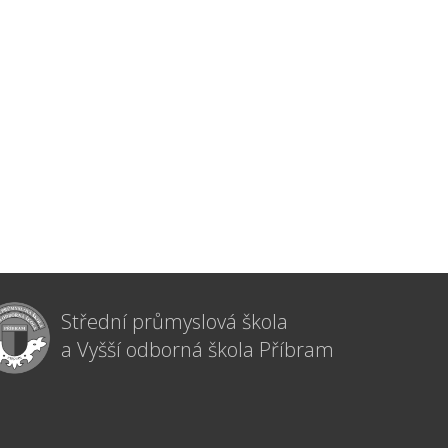
Střední průmyslová škola
a Vyšší odborná škola Příbram