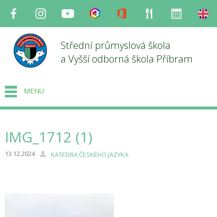
Facebook
Instagram
Youtube
Bakaláři
Office
Strava
Organizace
en
Střední průmyslová škola
a Vyšší odborná škola Příbram
MENU
IMG_1712 (1)
13.12.2024
KATEDRA ČESKÉHO JAZYKA