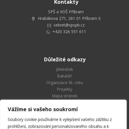
Kontakty
SPŠ a VOŠ Příbram
Hrabákova 271, 261 01 Příbram II
sekret@spspb.cz
+420 326 551 611
Důležité odkazy
Jídelníček
Bakaláři
Organizace šk. roku
Projekty
Mapa stránek
Vážíme si vašeho soukromí
Soubory cookie používáme k vylepšení vašeho zážitku z
Střední průmyslová škola
prohlížení, zobrazování personalizovaného obsahu a k
a Vyšší odborná škola Příbram