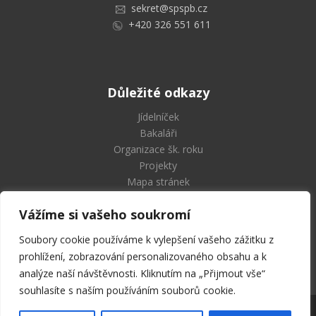
sekret@spspb.cz
+420 326 551 611
Důležité odkazy
Jídelníček
Bakaláři
Organizace šk. roku
Projekty
Mapa stránek
Vážíme si vašeho soukromí
Soubory cookie používáme k vylepšení vašeho zážitku z
Střední průmyslová škola
prohlížení, zobrazování personalizovaného obsahu a k
a Vyšší odborná škola Příbram
analýze naší návštěvnosti. Kliknutím na „Přijmout vše“
souhlasíte s naším používáním souborů cookie.