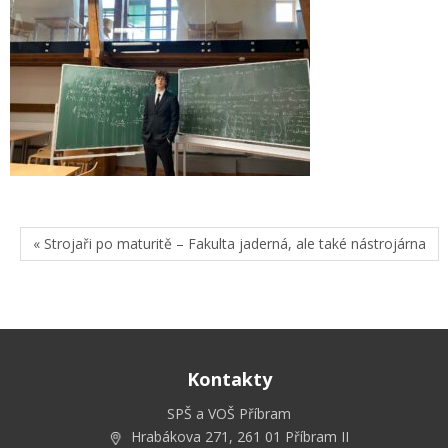
« Strojaři po maturitě – Fakulta jaderná, ale také nástrojárna
Kontakty
SPŠ a VOŠ Příbram
Hrabákova 271, 261 01 Příbram II