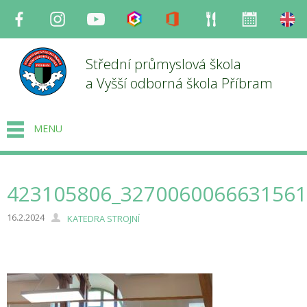
Facebook
Instagram
Youtube
Bakaláři
Office
Strava
Organizace
en
Střední průmyslová škola
a Vyšší odborná škola Příbram
MENU
423105806_3270060066631561
16.2.2024
KATEDRA STROJNÍ